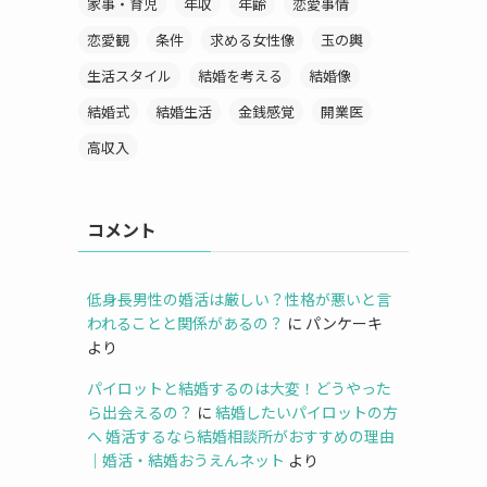
家事・育児
年収
年齢
恋愛事情
恋愛観
条件
求める女性像
玉の輿
生活スタイル
結婚を考える
結婚像
結婚式
結婚生活
金銭感覚
開業医
高収入
コメント
低身長男性の婚活は厳しい？性格が悪いと言
われることと関係があるの？
に
パンケーキ
より
パイロットと結婚するのは大変！どうやった
ら出会えるの？
に
結婚したいパイロットの方
へ 婚活するなら結婚相談所がおすすめの理由
｜婚活・結婚おうえんネット
より