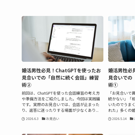
婚活男性必見！ChatGPTを使ったお
婚活男性必見
見合いでの「自然に続く会話」練習
見合いでの
術②
術①
前回は、ChatGPTを使った会話練習の考え方
「お見合いで異
や準備方法をご紹介しました。今回は実践編
続かない」「
です。実際のお見合いでは、会話が止まった
いたのでうま
り、返答に迷ったりする場面が少なくあり...
れた」多くの婚
2026.6.3
お見合い
2026.5.14