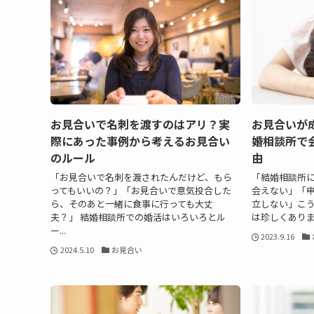
お見合いで名刺を渡すのはアリ？実
お見合いが
際にあった事例から考えるお見合い
婚相談所で
のルール
由
「お見合いで名刺を渡されたんだけど、もら
「結婚相談所
ってもいいの？」「お見合いで意気投合した
会えない」「
ら、そのあと一緒に食事に行っても大丈
立しない」こ
夫？」 結婚相談所での婚活はいろいろとル
は珍しくありま
ー...
2023.9.16
2024.5.10
お見合い