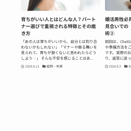
育ちがいい人とはどんな人？パート
婚活男性必見
ナー選びで重視される特徴とその磨
見合いでの
き方
術②
「あの人は育ちがいいから、自分とは釣り合
前回は、Cha
わないかもしれない」「マナーや振る舞いを
や準備方法を
見られて、育ちが良くないと思われたらどう
です。実際の
しよう…」 そんな不安を感じることはあ...
り、返答に迷っ
2026.6.11
疑問・考察
2026.6.3