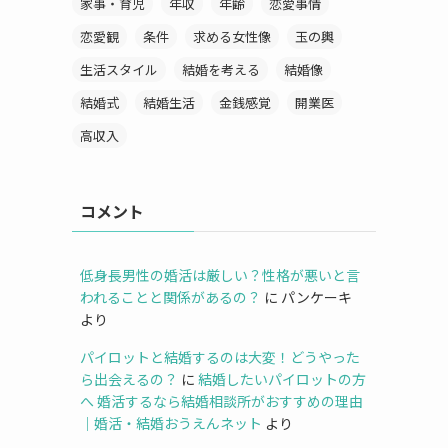
家事・育児
年収
年齢
恋愛事情
恋愛観
条件
求める女性像
玉の輿
生活スタイル
結婚を考える
結婚像
結婚式
結婚生活
金銭感覚
開業医
高収入
コメント
低身長男性の婚活は厳しい？性格が悪いと言
われることと関係があるの？
に
パンケーキ
より
パイロットと結婚するのは大変！どうやった
ら出会えるの？
に
結婚したいパイロットの方
へ 婚活するなら結婚相談所がおすすめの理由
｜婚活・結婚おうえんネット
より