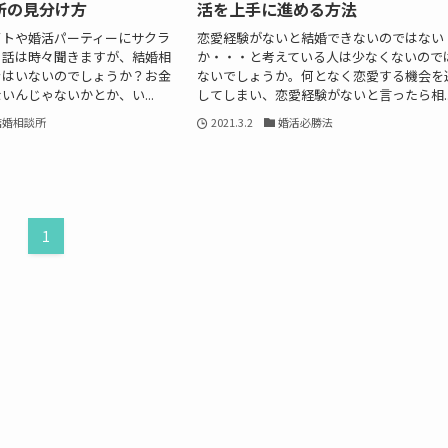
所の見分け方
活を上手に進める方法
イトや婚活パーティーにサクラ
恋愛経験がないと結婚できないのではない
う話は時々聞きますが、結婚相
か・・・と考えている人は少なくないので
ラはいないのでしょうか？お金
ないでしょうか。何となく恋愛する機会を
いんじゃないかとか、い...
してしまい、恋愛経験がないと言ったら相..
結婚相談所
2021.3.2
婚活必勝法
1