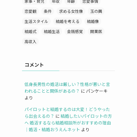
家事・育児
年収
年齢
恋愛事情
恋愛観
条件
求める女性像
玉の輿
生活スタイル
結婚を考える
結婚像
結婚式
結婚生活
金銭感覚
開業医
高収入
コメント
低身長男性の婚活は厳しい？性格が悪いと言
われることと関係があるの？
に
パンケーキ
より
パイロットと結婚するのは大変！どうやった
ら出会えるの？
に
結婚したいパイロットの方
へ 婚活するなら結婚相談所がおすすめの理由
｜婚活・結婚おうえんネット
より