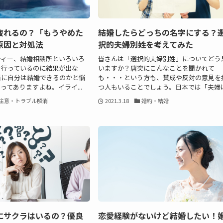
疲れるの？「もうやめた
結婚したらどっちの名字にする？
原因と対処法
択的夫婦別姓を考えてみた
ティー、結婚相談所といろいろ
皆さんは「選択的夫婦別姓」についてどう
を行っているのに結果が出な
いますか？唐突にこんなことを聞かれて
当に自分は結婚できるのかと悩
も・・・という方も、賛成や反対の意見を
ってありますよね。イライ...
つ人もいることでしょう。日本では「夫婦は.
注意・トラブル解消
2021.3.18
婚約・結婚
にサクラはいるの？優良
恋愛経験がないけど結婚したい！