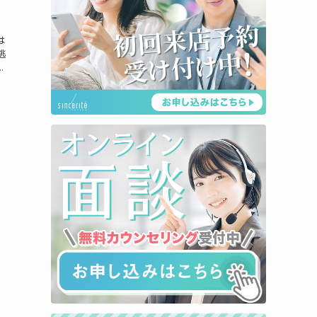
は
逃
.