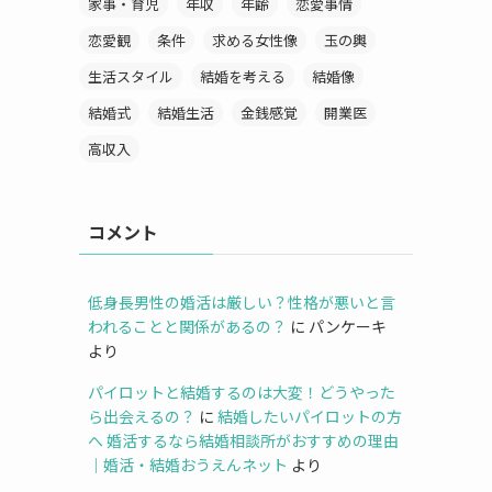
家事・育児
年収
年齢
恋愛事情
恋愛観
条件
求める女性像
玉の輿
生活スタイル
結婚を考える
結婚像
結婚式
結婚生活
金銭感覚
開業医
高収入
コメント
低身長男性の婚活は厳しい？性格が悪いと言
われることと関係があるの？
に
パンケーキ
より
パイロットと結婚するのは大変！どうやった
ら出会えるの？
に
結婚したいパイロットの方
へ 婚活するなら結婚相談所がおすすめの理由
｜婚活・結婚おうえんネット
より