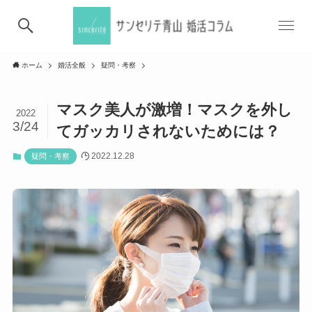
ホーム
婚活全般
疑問・考察
マスク美人が激増！マスクを外し
2022
3/24
てガッカリされないためには？
2022.12.28
疑問・考察