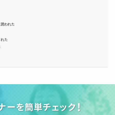
に誘われた
された
た