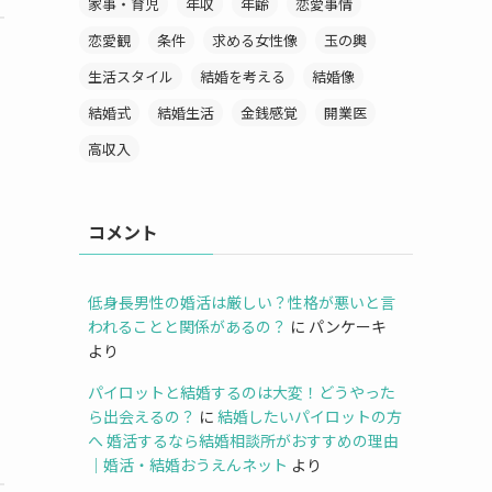
家事・育児
年収
年齢
恋愛事情
恋愛観
条件
求める女性像
玉の輿
生活スタイル
結婚を考える
結婚像
結婚式
結婚生活
金銭感覚
開業医
高収入
コメント
低身長男性の婚活は厳しい？性格が悪いと言
われることと関係があるの？
に
パンケーキ
より
パイロットと結婚するのは大変！どうやった
ら出会えるの？
に
結婚したいパイロットの方
へ 婚活するなら結婚相談所がおすすめの理由
｜婚活・結婚おうえんネット
より