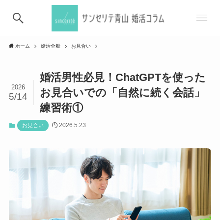
ホーム
婚活全般
お見合い
婚活男性必見！ChatGPTを使った
2026
お見合いでの「自然に続く会話」
5/14
練習術①
2026.5.23
お見合い