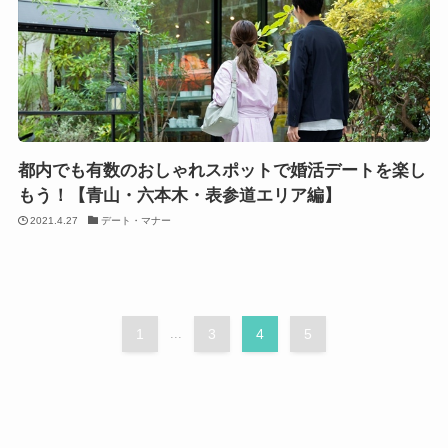
都内でも有数のおしゃれスポットで婚活デートを楽し
もう！【青山・六本木・表参道エリア編】
2021.4.27
デート・マナー
1
...
3
4
5