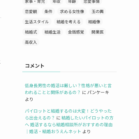
家事・育児
年収
年齢
恋愛事情
恋愛観
条件
求める女性像
玉の輿
生活スタイル
結婚を考える
結婚像
結婚式
結婚生活
金銭感覚
開業医
高収入
と
コメント
低身長男性の婚活は厳しい？性格が悪いと言
われることと関係があるの？
に
パンケーキ
より
パイロットと結婚するのは大変！どうやった
ら出会えるの？
に
結婚したいパイロットの方
へ 婚活するなら結婚相談所がおすすめの理由
｜婚活・結婚おうえんネット
より