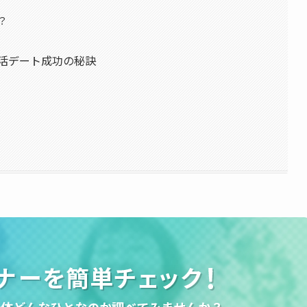
？
活デート成功の秘訣