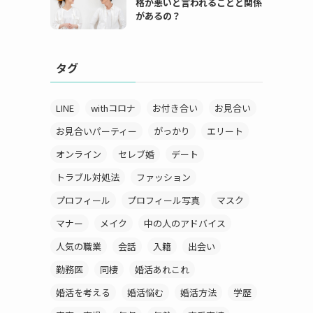
格が悪いと言われることと関係
があるの？
タグ
LINE
withコロナ
お付き合い
お見合い
お見合いパーティー
がっかり
エリート
オンライン
セレブ婚
デート
トラブル対処法
ファッション
プロフィール
プロフィール写真
マスク
マナー
メイク
中の人のアドバイス
人気の職業
会話
入籍
出会い
に
勤務医
同棲
婚活あれこれ
婚活を考える
婚活悩む
婚活方法
学歴