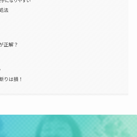
後手になりやすい
処法
が正解？
つ
断りは損！