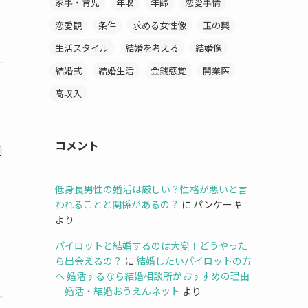
家事・育児
年収
年齢
恋愛事情
恋愛観
条件
求める女性像
玉の輿
生活スタイル
結婚を考える
結婚像
結婚式
結婚生活
金銭感覚
開業医
高収入
コメント
前
低身長男性の婚活は厳しい？性格が悪いと言
われることと関係があるの？
に
パンケーキ
より
パイロットと結婚するのは大変！どうやった
ら出会えるの？
に
結婚したいパイロットの方
へ 婚活するなら結婚相談所がおすすめの理由
｜婚活・結婚おうえんネット
より