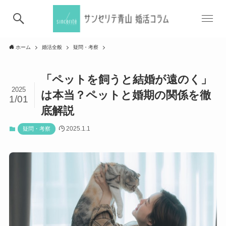
ホーム
婚活全般
疑問・考察
「ペットを飼うと結婚が遠のく」
2025
は本当？ペットと婚期の関係を徹
1/01
底解説
2025.1.1
疑問・考察