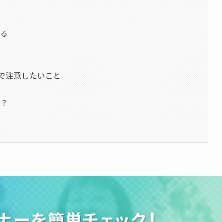
る
いる
で注意したいこと
る
い？