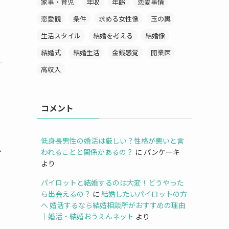
家事・育児
年収
年齢
恋愛事情
恋愛観
条件
求める女性像
玉の輿
生活スタイル
結婚を考える
結婚像
結婚式
結婚生活
金銭感覚
開業医
高収入
コメント
低身長男性の婚活は厳しい？性格が悪いと言
か
われることと関係があるの？
に
パンケーキ
より
パイロットと結婚するのは大変！どうやった
ら出会えるの？
に
結婚したいパイロットの方
へ 婚活するなら結婚相談所がおすすめの理由
｜婚活・結婚おうえんネット
より