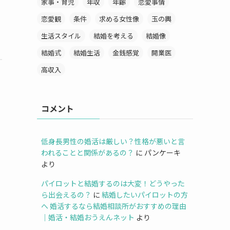
家事・育児
年収
年齢
恋愛事情
恋愛観
条件
求める女性像
玉の輿
生活スタイル
結婚を考える
結婚像
結婚式
結婚生活
金銭感覚
開業医
高収入
も
コメント
低身長男性の婚活は厳しい？性格が悪いと言
われることと関係があるの？
に
パンケーキ
より
パイロットと結婚するのは大変！どうやった
ら出会えるの？
に
結婚したいパイロットの方
へ 婚活するなら結婚相談所がおすすめの理由
｜婚活・結婚おうえんネット
より