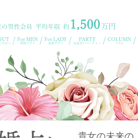
1,500
万円
在の男性会員 平均年収 約
OUT
For MEN
For LADY
PARTY
COLUMN
ての方へ
男性プラン
女性プラン
お見合いパーティー
コラム
貴女の未来の