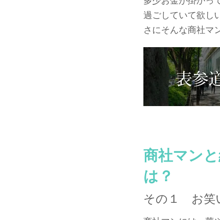
多少お金が掛かっ
過ごしていて欲し
さにそんな商社マ
商社マンと
は？
その１ お笑