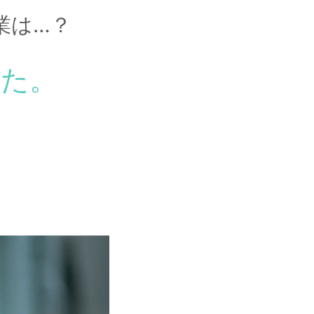
業は…？
した。