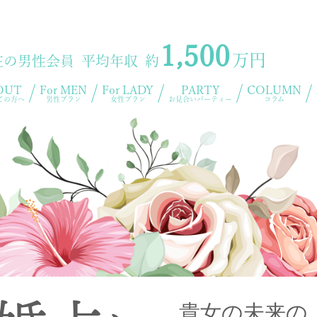
1,500
万円
在の男性会員 平均年収 約
OUT
For MEN
For LADY
PARTY
COLUMN
ての方へ
男性プラン
女性プラン
お見合いパーティー
コラム
貴女の未来の