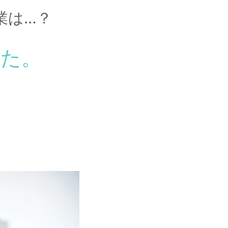
業は…？
した。